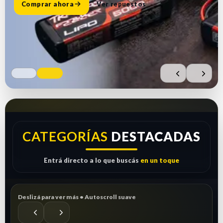
Comprar ahora
Ver repuestos
CATEGORÍAS
DESTACADAS
Entrá directo a lo que buscás
en un toque
Deslizá para ver más • Autoscroll suave