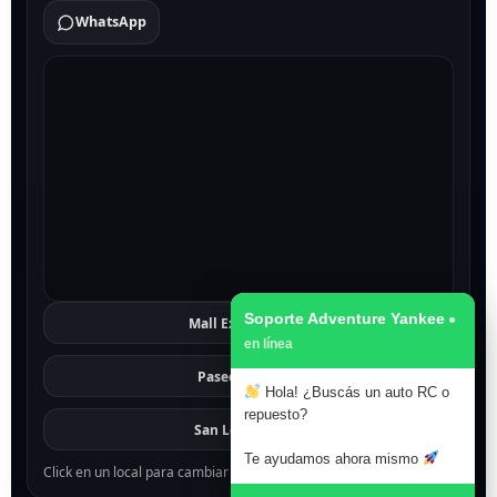
WhatsApp
Soporte Adventure Yankee
Mall Excelsior
Ver
Paseo 1811
Ver
Hola! ¿Buscás un auto RC o
repuesto?
San Lorenzo
Ver
Te ayudamos ahora mismo
Click en un local para cambiar el mapa.