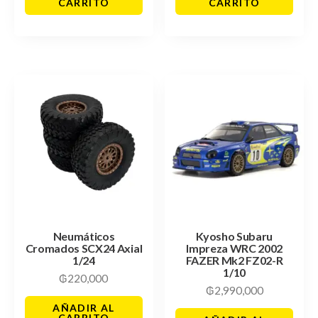
CARRITO
CARRITO
Neumáticos
Kyosho Subaru
Cromados SCX24 Axial
Impreza WRC 2002
1/24
FAZER Mk2 FZ02-R
1/10
₲
220,000
₲
2,990,000
AÑADIR AL
CARRITO