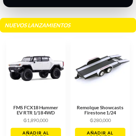
NUEVOS LANZAMIENTOS
FMS FCX18 Hummer
Remolque Showcasts
EV RTR 1/18 4WD
Firestone 1/24
₲
1,890,000
₲
280,000
AÑADIR AL
AÑADIR AL