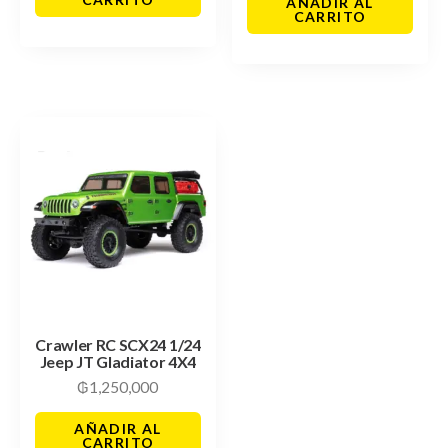
AÑADIR AL
CARRITO
Crawler RC SCX24 1/24
Jeep JT Gladiator 4X4
₲
1,250,000
AÑADIR AL
CARRITO