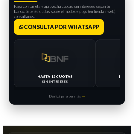
Pagá con tarjeta y aprovechá cuotas sin intereses según tu
banco. Si tenés dudas sobre el modo de pago (en tienda / web),
consultanos.
CONSULTA POR WHATSAPP
HASTA 12 CUOTAS
HASTA 
SIN INTERESES
SIN I
Deslizá para ver más
→