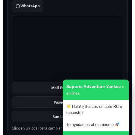
WhatsApp
Soporte Adventure Yankee
Mall Excelsior
Ver
Paseo 1811
Ver
Hola! ¿Buscás un auto RC o
repuesto?
San Lorenzo
Ver
Te ayudamos ahora mismo
Click en un local para cambiar el mapa.