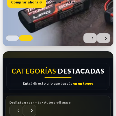
Comprar ahora
Ver repuestos
CATEGORÍAS
DESTACADAS
Entrá directo a lo que buscás
en un toque
Deslizá para ver más • Autoscroll suave