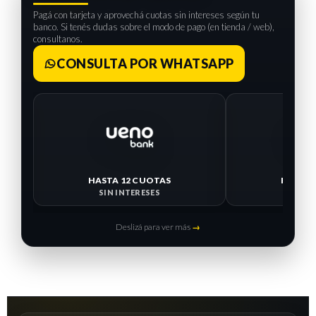
Pagá con tarjeta y aprovechá cuotas sin intereses según tu
banco. Si tenés dudas sobre el modo de pago (en tienda / web),
consultanos.
CONSULTA POR WHATSAPP
HASTA 12 CUOTAS
HASTA 
SIN INTERESES
SIN I
Deslizá para ver más
→