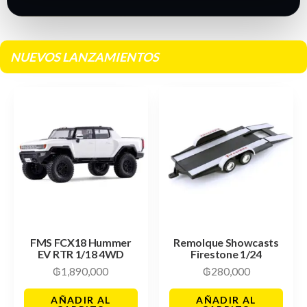
NUEVOS LANZAMIENTOS
FMS FCX18 Hummer
Remolque Showcasts
EV RTR 1/18 4WD
Firestone 1/24
₲
1,890,000
₲
280,000
AÑADIR AL
AÑADIR AL