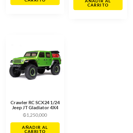
AÑADIR AL
CARRITO
Crawler RC SCX24 1/24
Jeep JT Gladiator 4X4
₲
1,250,000
AÑADIR AL
CARRITO