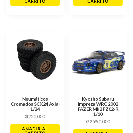
CARRITO
CARRITO
Neumáticos
Kyosho Subaru
Cromados SCX24 Axial
Impreza WRC 2002
1/24
FAZER Mk2 FZ02-R
1/10
₲
220,000
₲
2,990,000
AÑADIR AL
CARRITO