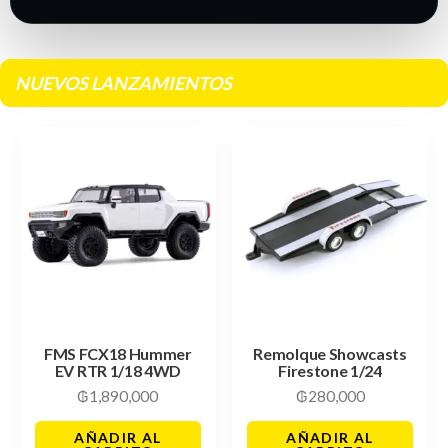
NUEVOS LANZAMIENTOS
FMS FCX18 Hummer
Remolque Showcasts
EV RTR 1/18 4WD
Firestone 1/24
₲
1,890,000
₲
280,000
AÑADIR AL
AÑADIR AL