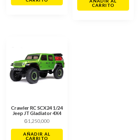
AÑADIR AL
CARRITO
Crawler RC SCX24 1/24
Jeep JT Gladiator 4X4
₲
1,250,000
AÑADIR AL
CARRITO