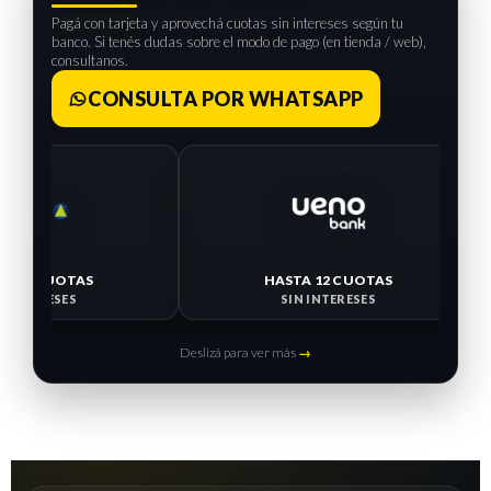
Pagá con tarjeta y aprovechá cuotas sin intereses según tu
banco. Si tenés dudas sobre el modo de pago (en tienda / web),
consultanos.
CONSULTA POR WHATSAPP
HASTA 
SIN I
HASTA 12 CUOTAS
SIN INTERESES
Deslizá para ver más
→