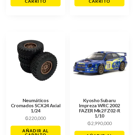
CARRITO
CARRITO
Neumáticos
Kyosho Subaru
Cromados SCX24 Axial
Impreza WRC 2002
1/24
FAZER Mk2 FZ02-R
1/10
₲
220,000
₲
2,990,000
AÑADIR AL
CARRITO