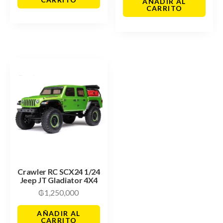
AÑADIR AL
CARRITO
Crawler RC SCX24 1/24
Jeep JT Gladiator 4X4
₲
1,250,000
AÑADIR AL
CARRITO