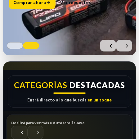
Comprar ahora
Ver repuestos
CATEGORÍAS
DESTACADAS
Entrá directo a lo que buscás
en un toque
Deslizá para ver más • Autoscroll suave