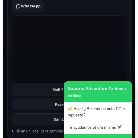
WhatsApp
Soporte Adventure Yankee
Mall Excelsior
Ver
Paseo 1811
Ver
Hola! ¿Buscás un auto RC o
repuesto?
San Lorenzo
Ver
Te ayudamos ahora mismo
Click en un local para cambiar el mapa.