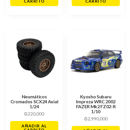
CARRITO
CARRITO
Neumáticos
Kyosho Subaru
Cromados SCX24 Axial
Impreza WRC 2002
1/24
FAZER Mk2 FZ02-R
1/10
₲
220,000
₲
2,990,000
AÑADIR AL
CARRITO