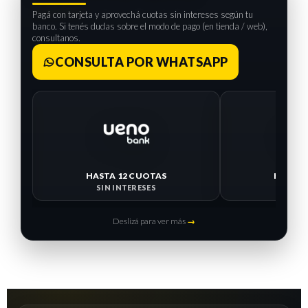
Pagá con tarjeta y aprovechá cuotas sin intereses según tu
banco. Si tenés dudas sobre el modo de pago (en tienda / web),
consultanos.
CONSULTA POR WHATSAPP
HASTA 12 CUOTAS
HASTA 
SIN INTERESES
SIN I
Deslizá para ver más
→