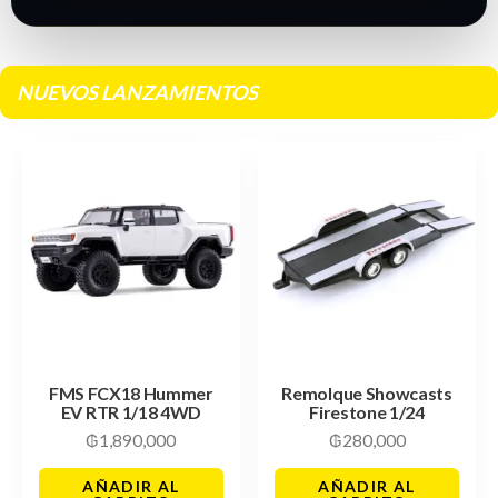
NUEVOS LANZAMIENTOS
FMS FCX18 Hummer
Remolque Showcasts
EV RTR 1/18 4WD
Firestone 1/24
₲
1,890,000
₲
280,000
AÑADIR AL
AÑADIR AL