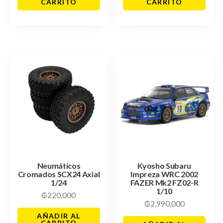
CARRITO
CARRITO
Neumáticos
Kyosho Subaru
Cromados SCX24 Axial
Impreza WRC 2002
1/24
FAZER Mk2 FZ02-R
1/10
₲
220,000
₲
2,990,000
AÑADIR AL
CARRITO