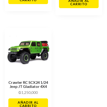
AÑADIR AL
CARRITO
Crawler RC SCX24 1/24
Jeep JT Gladiator 4X4
₲
1,250,000
AÑADIR AL
CARRITO