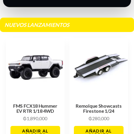
NUEVOS LANZAMIENTOS
FMS FCX18 Hummer
Remolque Showcasts
EV RTR 1/18 4WD
Firestone 1/24
₲
1,890,000
₲
280,000
AÑADIR AL
AÑADIR AL