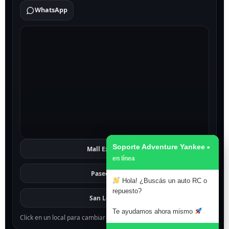
WhatsApp
Soporte Adventure Yankee
Mall Excelsior
Ver
Paseo 1811
Ver
Hola! ¿Buscás un auto RC o
repuesto?
San Lorenzo
Ver
Te ayudamos ahora mismo
Click en un local para cambiar el mapa.