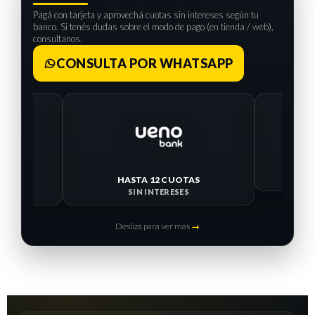
Pagá con tarjeta y aprovechá cuotas sin intereses según tu
banco. Si tenés dudas sobre el modo de pago (en tienda / web),
consultanos.
CONSULTA POR WHATSAPP
HASTA 12 CUOTAS
HASTA 
SIN INTERESES
SIN I
Deslizá para ver más
→