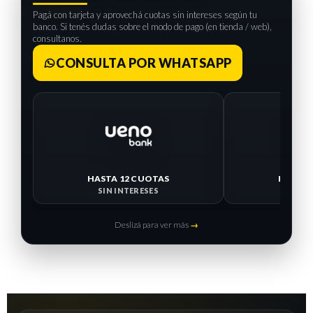
Pagá con tarjeta y aprovechá cuotas sin intereses según tu
banco. Si tenés dudas sobre el modo de pago (en tienda / web),
consultanos.
CONSULTA POR WHATSAPP
HASTA 12 CUOTAS
HASTA 
SIN INTERESES
SIN I
Deslizá para ver más
→