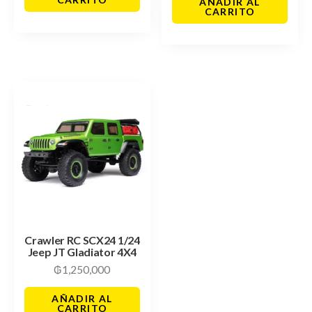
AÑADIR AL
CARRITO
Crawler RC SCX24 1/24
Jeep JT Gladiator 4X4
₲
1,250,000
AÑADIR AL
CARRITO