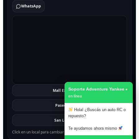
WhatsApp
Soporte Adventure Yankee
Mall Excelsior
Ver
Paseo 1811
Ver
Hola! ¿Buscás un auto RC o
repuesto?
San Lorenzo
Ver
Te ayudamos ahora mismo
Click en un local para cambiar el mapa.