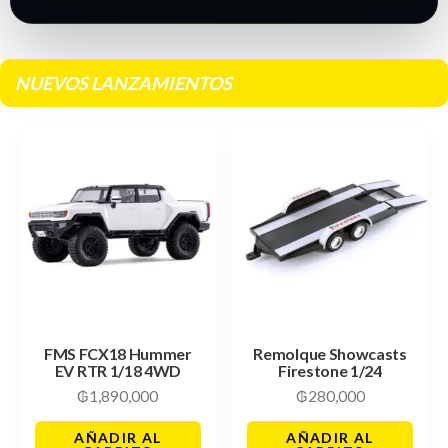
NUEVOS LANZAMIENTOS
FMS FCX18 Hummer
Remolque Showcasts
EV RTR 1/18 4WD
Firestone 1/24
₲
1,890,000
₲
280,000
AÑADIR AL
AÑADIR AL