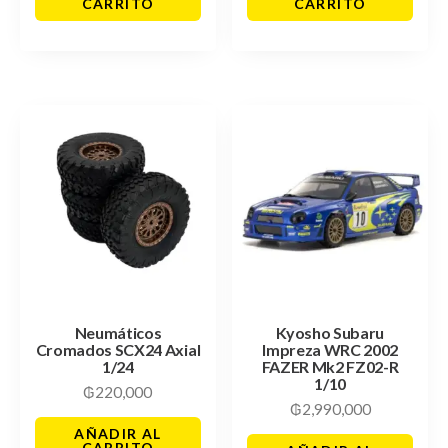
CARRITO
CARRITO
Neumáticos
Kyosho Subaru
Cromados SCX24 Axial
Impreza WRC 2002
1/24
FAZER Mk2 FZ02-R
1/10
₲
220,000
₲
2,990,000
AÑADIR AL
CARRITO