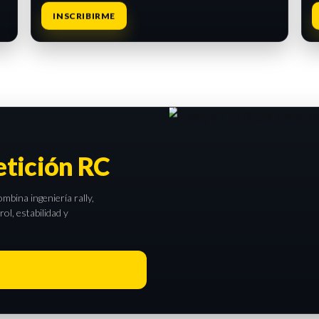
INSCRIBIRME
tición RC
bina ingeniería rally,
l, estabilidad y