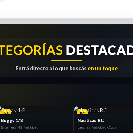
TEGORÍAS
DESTACA
Entrá directo a lo que buscás
en un toque
1/8
RC
Buggy 1/8
Náuticas RC
Brushless · 4S · Velocidad
Lanchas · Velocidad · Agua