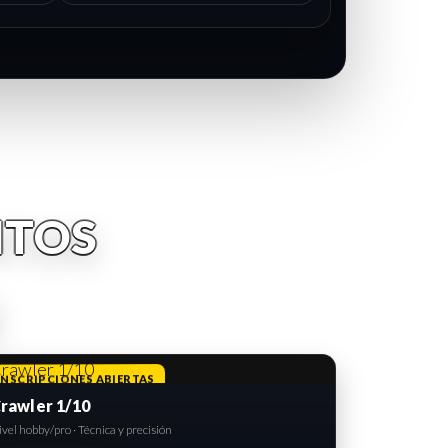
NTOS
INSCRIPCIONES ABIERTAS
rawler 1/10
vel hobby/pro · Técnica y precisión