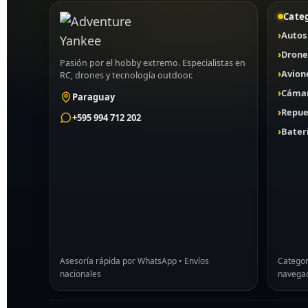
Cate
Autos
Drone
Pasión por el hobby extremo. Especialistas en
Avion
RC, drones y tecnología outdoor.
Cámar
Paraguay
Repue
+595 994 712 202
Bater
Asesoría rápida por WhatsApp • Envíos
Categor
nacionales
navegac