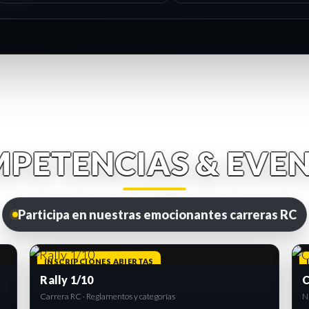
PETENCIAS & EVE
Participa en nuestras emocionantes carreras RC
INSCRIPCIONES ABIERTAS
Rally 1/10
C
Carrera RC · Reglamentos y categorías
Ni