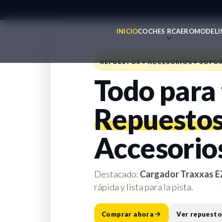
INICIO
COCHES RC
AEROMODELI
REPUESTOS • ACCESORIOS • SOPO
Todo para 
HOBBY RC • PARAGUAY
Repuesto
Autos & A
Accesorio
Hobby de alto nivel: modelos, re
que tu RC rinda al máximo.
Destacado:
Cargador Traxxas E
rápida y lista para la pista.
Ver tienda
Ver competencia
Comprar ahora
Ver repuesto