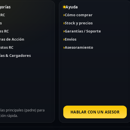
gorías
Ayuda
 RC
Cómo comprar
s
Stock y precios
es RC
Garantías / Soporte
as de Acción
Envíos
stos RC
Asesoramiento
ías & Cargadores
ías principales (padre) para
HABLAR CON UN ASESOR
ión rápida.