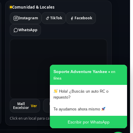
Comunidad & Locales
Instagram
TikTok
Facebook
WhatsApp
Soporte Adventure Yankee
Hola! ¿Buscás un auto RC o
repuesto?
Mall
Paseo
San
Ver
Ver
Ver
Excelsior
1811
Lorenzo
Te ayudamos ahora mismo
Click en un local para cambiar el mapa.
Escribir por WhatsApp