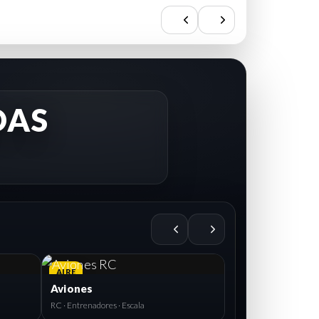
DAS
AIRE
Aviones
RC · Entrenadores · Escala