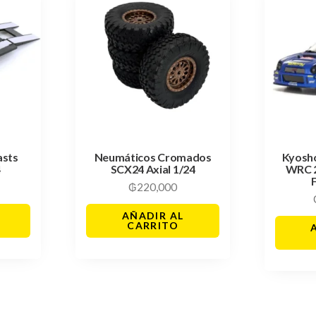
asts
Neumáticos Cromados
Kyosh
4
SCX24 Axial 1/24
WRC 
₲
220,000
AÑADIR AL
CARRITO