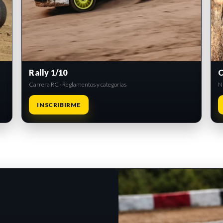
Rally 1/10
C
Carrera RC · Reglamentos y categorías
Ni
INSCRIBIRME