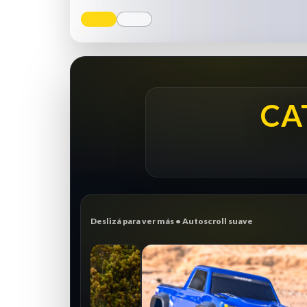
CA
Deslizá para ver más • Autoscroll suave
CRAWLER