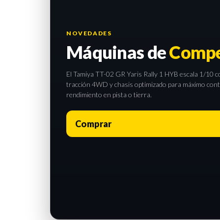
NOVEDADES
Máquinas de
Compe
El Tamiya TT-02 GR Yaris Rally 1 HYB escala 1/10 com
tracción 4WD y chasis optimizado para máximo contro
rendimiento en pista o tierra.
Comprar