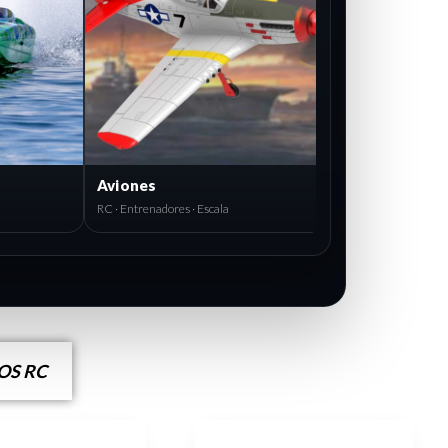
Aviones
RC · Entrenadores · Escala
S RC