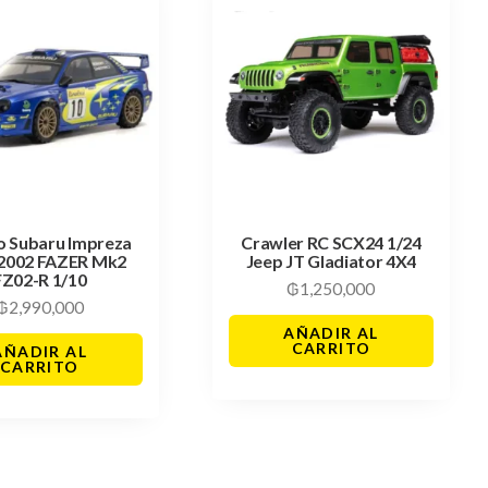
o Subaru Impreza
Crawler RC SCX24 1/24
2002 FAZER Mk2
Jeep JT Gladiator 4X4
FZ02-R 1/10
₲
1,250,000
₲
2,990,000
AÑADIR AL
CARRITO
AÑADIR AL
CARRITO