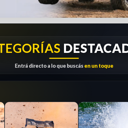
TEGORÍAS
DESTACA
Entrá directo a lo que buscás
en un toque
1/8
RC