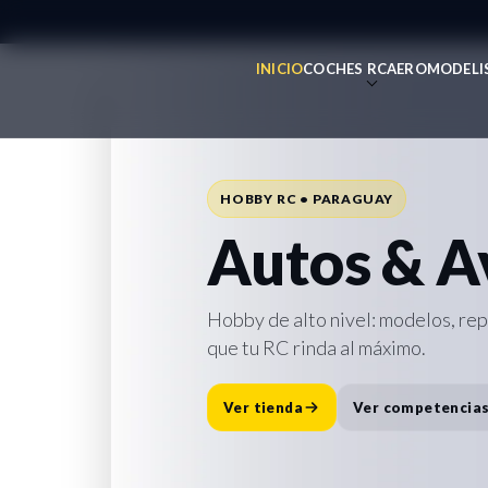
INICIO
COCHES RC
AEROMODELI
REPUESTOS • ACCESORIOS • SOPO
Todo para 
HOBBY RC • PARAGUAY
Repuesto
Autos & A
Accesorio
Hobby de alto nivel: modelos, re
que tu RC rinda al máximo.
Destacado:
Cargador Traxxas E
rápida y lista para la pista.
Ver tienda
Ver competencia
Comprar ahora
Ver repuesto