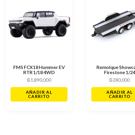
FMS FCX18 Hummer EV
Remolque Showc
RTR 1/18 4WD
Firestone 1/2
₲
1,890,000
₲
280,000
AÑADIR AL
AÑADIR AL
CARRITO
CARRITO