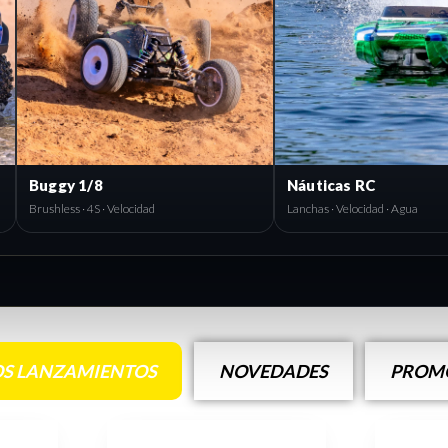
Buggy 1/8
Náuticas RC
Brushless · 4S · Velocidad
Lanchas · Velocidad · Agua
S LANZAMIENTOS
NOVEDADES
PROMO