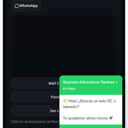
WhatsApp
Soporte Adventure Yankee
Mall Excelsior
Ver
Paseo 1811
Ver
Hola! ¿Buscás un auto RC o
repuesto?
San Lorenzo
Ver
Te ayudamos ahora mismo
Click en un local para cambiar el mapa.