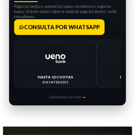
Pagá con tarjeta y aprovechá cuotas sin intereses según tu
banco. Si tenés dudas sobre el modo de pago (en tienda / web),
consultanos.
CONSULTA POR WHATSAPP
HASTA 12 CUOTAS
HASTA 
SIN INTERESES
SIN I
Deslizá para ver más
→