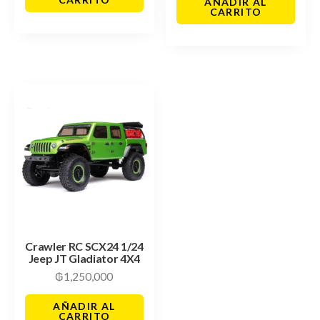
AÑADIR AL
CARRITO
Crawler RC SCX24 1/24
Jeep JT Gladiator 4X4
₲
1,250,000
AÑADIR AL
CARRITO