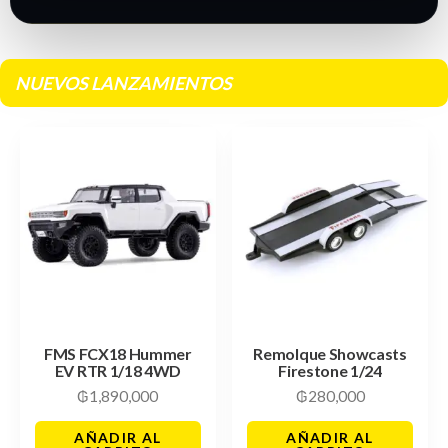
NUEVOS LANZAMIENTOS
FMS FCX18 Hummer
Remolque Showcasts
EV RTR 1/18 4WD
Firestone 1/24
₲
1,890,000
₲
280,000
AÑADIR AL
AÑADIR AL