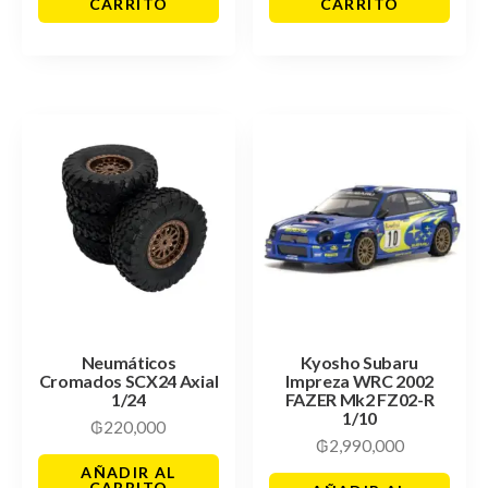
CARRITO
CARRITO
Neumáticos
Kyosho Subaru
Cromados SCX24 Axial
Impreza WRC 2002
1/24
FAZER Mk2 FZ02-R
1/10
₲
220,000
₲
2,990,000
AÑADIR AL
CARRITO