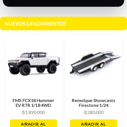
NUEVOS LANZAMIENTOS
FMS FCX18 Hummer
Remolque Showcasts
EV RTR 1/18 4WD
Firestone 1/24
₲
1,890,000
₲
280,000
AÑADIR AL
AÑADIR AL