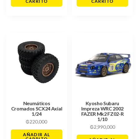
CARRITO
CARRITO
Neumáticos
Kyosho Subaru
Cromados SCX24 Axial
Impreza WRC 2002
1/24
FAZER Mk2 FZ02-R
1/10
₲
220,000
₲
2,990,000
AÑADIR AL
CARRITO