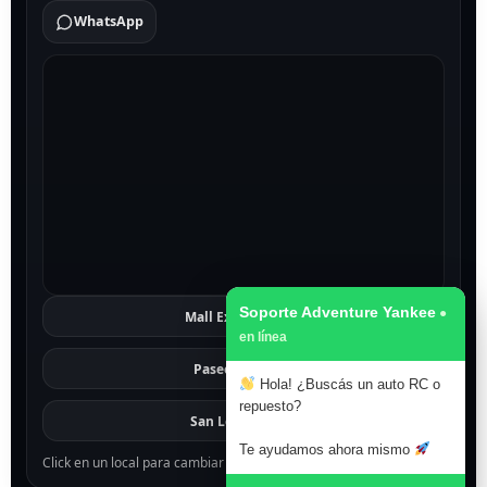
WhatsApp
Soporte Adventure Yankee
Mall Excelsior
Ver
Paseo 1811
Ver
Hola! ¿Buscás un auto RC o
repuesto?
San Lorenzo
Ver
Te ayudamos ahora mismo
Click en un local para cambiar el mapa.