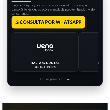
Pagá con tarjeta y aprovechá cuotas sin intereses según tu
banco. Si tenés dudas sobre el modo de pago (en tienda / web),
consultanos.
CONSULTA POR WHATSAPP
HASTA 12 CUOTAS
HASTA 
SIN INTERESES
SIN I
Deslizá para ver más
→