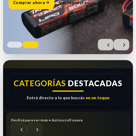
Comprar ahora
Ver repuestos
CATEGORÍAS
DESTACADAS
Entrá directo a lo que buscás
en un toque
Deslizá para ver más • Autoscroll suave