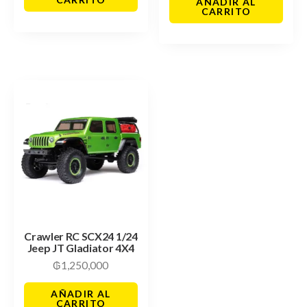
AÑADIR AL
CARRITO
Crawler RC SCX24 1/24
Jeep JT Gladiator 4X4
₲
1,250,000
AÑADIR AL
CARRITO