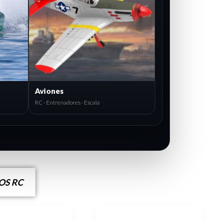
ggy 1/8
Náuticas RC
hless · 4S · Velocidad
Lanchas · Velocidad · Agua
S RC