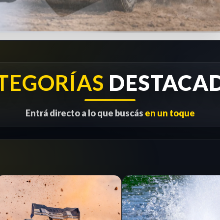
TEGORÍAS
DESTACA
Entrá directo a lo que buscás
en un toque
CRAWLER
1/