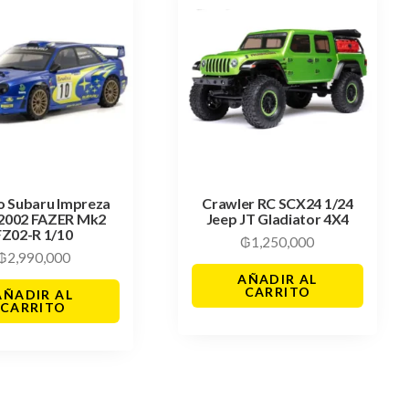
o Subaru Impreza
Crawler RC SCX24 1/24
2002 FAZER Mk2
Jeep JT Gladiator 4X4
FZ02-R 1/10
₲
1,250,000
₲
2,990,000
AÑADIR AL
CARRITO
AÑADIR AL
CARRITO