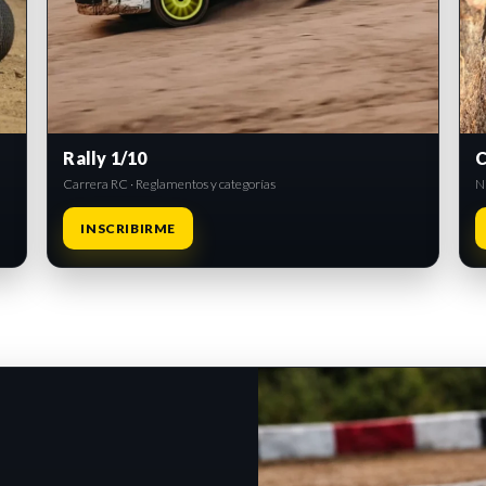
Rally 1/10
C
Carrera RC · Reglamentos y categorías
Ni
INSCRIBIRME