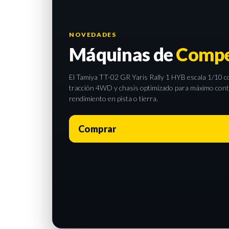
NOVEDADES
Máquinas de
Compe
El Tamiya TT-02 GR Yaris Rally 1 HYB escala 1/10 com
tracción 4WD y chasis optimizado para máximo contro
rendimiento en pista o tierra.
Comprar