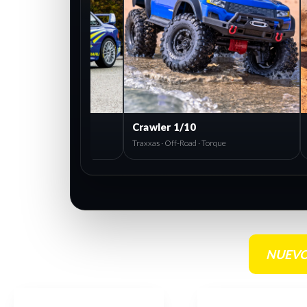
Drones
Rally 1/10
Vuelo estable · Cámara · Accesorios
Tamiya · On-Road
NUEVO