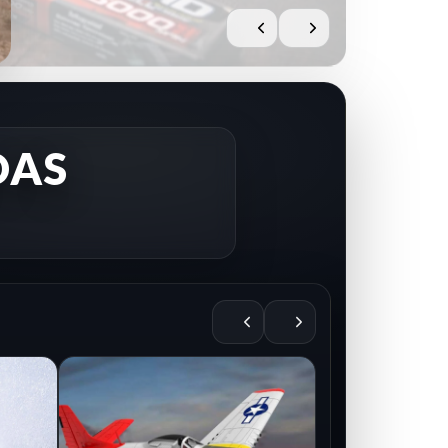
DAS
8
RC