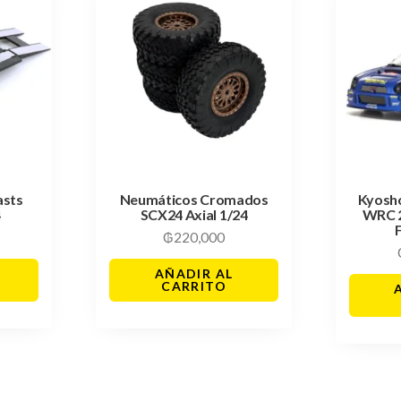
asts
Neumáticos Cromados
Kyosh
4
SCX24 Axial 1/24
WRC 
₲
220,000
AÑADIR AL
CARRITO