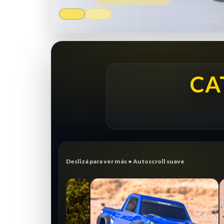
CA
Deslizá para ver más • Autoscroll suave
NUEVO
1/10