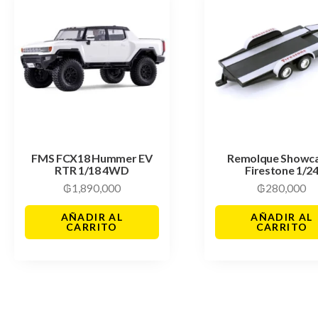
FMS FCX18 Hummer EV
Remolque Showc
RTR 1/18 4WD
Firestone 1/2
₲
1,890,000
₲
280,000
AÑADIR AL
AÑADIR AL
CARRITO
CARRITO