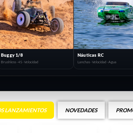
Crawler 1/10
Bu
 · Performance
Traxxas · Off-Road · Torque
Brus
S LANZAMIENTOS
NOVEDADES
PROMO